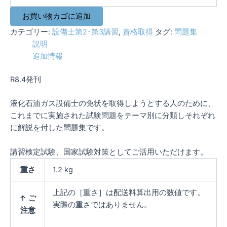
化
石
お買い物カゴに追加
油
ガ
カテゴリー:
設備士第2･第3講習
,
資格取得
タグ:
問題集
ス
説明
設
追加情報
備
士
R8.4発刊
試
験
問
液化石油ガス設備士の免状を取得しようとする人のために、
題
これまでに実施された試験問題をテーマ別に分類しそれぞれ
と
に解説を付した問題集です。
解
説
講習検定試験、国家試験対策としてご活用いただけます。
（2026
年
重さ
1.2 kg
版）
個
上記の［重さ］は配送料算出用の数値です。
↑ ご
実際の重さではありません。
注意