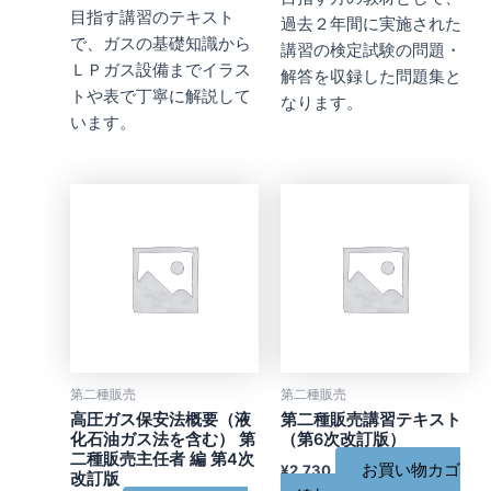
目指す講習のテキスト
過去２年間に実施された
で、ガスの基礎知識から
講習の検定試験の問題・
ＬＰガス設備までイラス
解答を収録した問題集と
トや表で丁寧に解説して
なります。
います。
第二種販売
第二種販売
高圧ガス保安法概要（液
第二種販売講習テキスト
化石油ガス法を含む） 第
（第6次改訂版）
二種販売主任者 編 第4次
お買い物カゴ
¥
2,730
改訂版