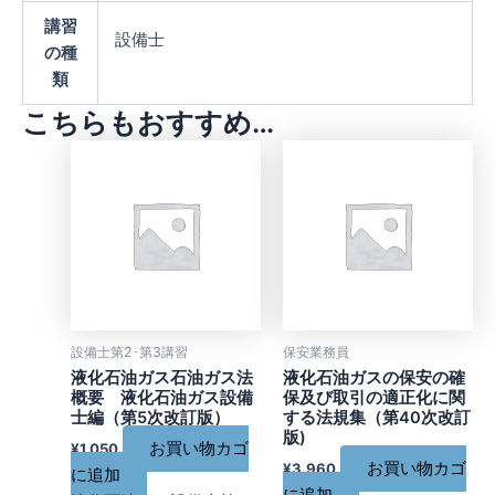
講習
設備士
の種
類
こちらもおすすめ…
設備士第2･第3講習
保安業務員
液化石油ガス石油ガス法
液化石油ガスの保安の確
概要 液化石油ガス設備
保及び取引の適正化に関
士編（第5次改訂版）
する法規集（第40次改訂
版)
お買い物カゴ
¥
1,050
お買い物カゴ
¥
3,960
に追加