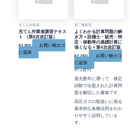
充てん作業者
第二種販売
充てん作業者講習テキス
よくわかる計算問題の解
ト （第8次改訂版）
き方＜設備士・販売・特
定・移動等の基礎計算に
お買い物カゴ
¥
2,160
強くなる＞第4次改訂版
に追加
お買い物カゴ
¥
2,280
に追加
R7.2発刊
過去数年に遡って、検定
試験で出題された計算問
題を解説した書籍です。
高圧ガスの取扱いに係る
基本的な各種法則をわか
りやすく説明していま
す。