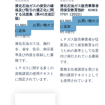
保安業務員
業務主任者
液化石油ガスの保安の確
液化石油ガス販売事業者
保及び取引の適正化に関
用保安教育指針 KHKS
する法規集（第40次改訂
1701（2022）
版)
お買い物カゴ
¥
3,060
お買い物カゴ
¥
3,960
に追加
に追加
R5.4発刊
R7.11発刊
ＬＰガス販売事業者が従
液化石油ガス法、施行
業員に行う保安教育を行
令、省令、告示、例示基
うための基準として位置
準及び内規を収録した書
付け発行されている書籍
籍です。
です。
ＬＰガスに関する多くの
業務主任者講習を受ける
資格講習の使用テキスト
際の講習テキストとして
に指定されています。
も使用されています。