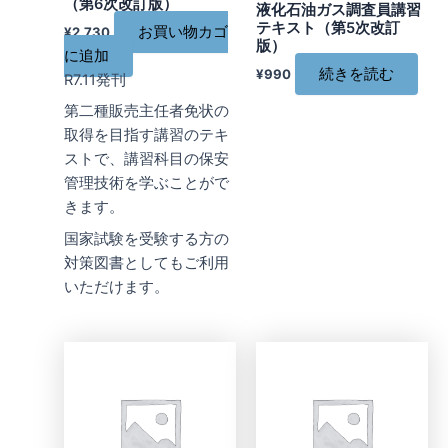
（第6次改訂版）
液化石油ガス調査員講習
テキスト（第5次改訂
お買い物カゴ
¥
2,730
版）
に追加
続きを読む
¥
990
R7.11発刊
第二種販売主任者免状の
取得を目指す講習のテキ
ストで、講習科目の保安
管理技術を学ぶことがで
きます。
国家試験を受験する方の
対策図書としてもご利用
いただけます。