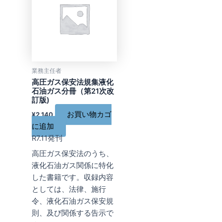
業務主任者
高圧ガス保安法規集液化
石油ガス分冊（第21次改
訂版)
お買い物カゴ
¥
2,140
に追加
R7.11発刊
高圧ガス保安法のうち、
液化石油ガス関係に特化
した書籍です。収録内容
としては、法律、施行
令、液化石油ガス保安規
則、及び関係する告示で