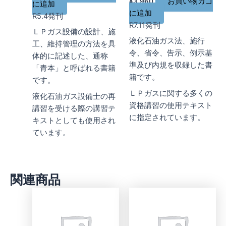
お買い物カゴ
¥
3,960
に追加
に追加
R5.4発刊
R7.11発刊
ＬＰガス設備の設計、施
液化石油ガス法、施行
工、維持管理の方法を具
令、省令、告示、例示基
体的に記述した、通称
準及び内規を収録した書
「青本」と呼ばれる書籍
籍です。
です。
ＬＰガスに関する多くの
液化石油ガス設備士の再
資格講習の使用テキスト
講習を受ける際の講習テ
に指定されています。
キストとしても使用され
ています。
関連商品