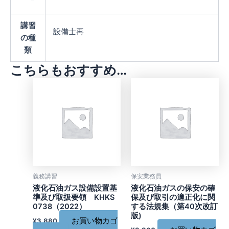
油
ガ
講習
ス
設備士再
の種
設
類
備
士
こちらもおすすめ…
再
講
習
補
助
教
材】
第
2
次
改
義務講習
保安業務員
訂
液化石油ガス設備設置基
液化石油ガスの保安の確
版
準及び取扱要領 KHKS
保及び取引の適正化に関
個
0738（2022）
する法規集（第40次改訂
版)
お買い物カゴ
¥
3,880