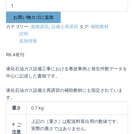
液
化
石
お買い物カゴに追加
油
ガ
カテゴリー:
義務講習
,
設備士再講習
タグ:
補助教材
ス
説明
設
追加情報
備
工
R8.4発刊
事
の
た
液化石油ガス設備工事における事故事例と発生件数データを
め
中心に記述した書籍です。
の
知
液化石油ガス設備士再講習の補助教材にも指定されていま
識
す。
及
び
重さ
0.7 kg
技
能
上記の［重さ］は配送料算出用の数値です。
【液
↑ ご
化
実際の重さではありません。
注意
石