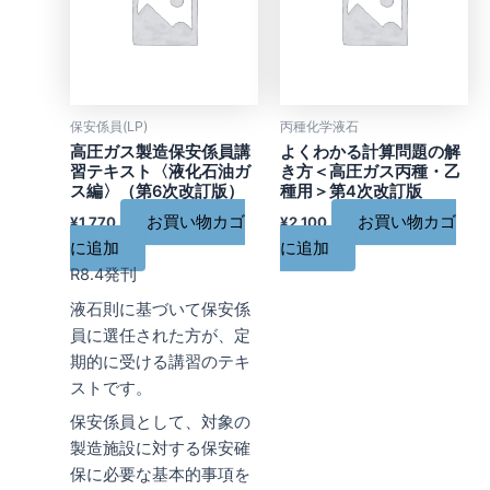
保安係員(LP)
丙種化学液石
高圧ガス製造保安係員講
よくわかる計算問題の解
習テキスト〈液化石油ガ
き方＜高圧ガス丙種・乙
ス編〉（第6次改訂版）
種用＞第4次改訂版
お買い物カゴ
お買い物カゴ
¥
1,770
¥
2,100
に追加
に追加
R8.4発刊
液石則に基づいて保安係
員に選任された方が、定
期的に受ける講習のテキ
ストです。
保安係員として、対象の
製造施設に対する保安確
保に必要な基本的事項を