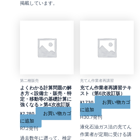
掲載しています。
第二種販売
充てん作業者再講習
よくわかる計算問題の解
充てん作業者再講習テキ
き方＜設備士・販売・特
スト（第6次改訂版）
定・移動等の基礎計算に
お買い物カゴ
¥
1,730
強くなる＞第4次改訂版
に追加
お買い物カゴ
¥
2,280
H30.7発刊
に追加
液化石油ガス法の充てん
R7.2発刊
作業者が定期に受ける講
過去数年に遡って、検定